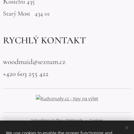
K
ostelní 435
Starý Most 434 01
RYCHLÝ KONTAKT
woodmaid@seznam.cz
+420 603 255 422
Vytvořeno službou
Webnode
Cookies
We use cookies to enable the proper functioning and
Languages