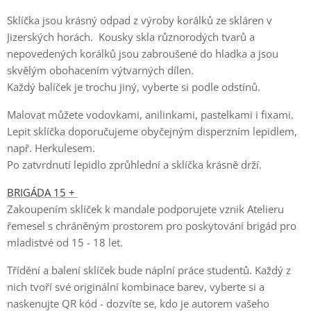
Sklíčka jsou krásný odpad z výroby korálků ze skláren v
Jizerských horách. Kousky skla různorodých tvarů a
nepovedených korálků jsou zabroušené do hladka a jsou
skvělým obohacením výtvarných dílen.
Každý balíček je trochu jiný, vyberte si podle odstínů.
Malovat můžete vodovkami, anilinkami, pastelkami i fixami.
Lepit sklíčka doporučujeme obyčejným disperzním lepidlem,
např. Herkulesem.
Po zatvrdnutí lepidlo zprůhlední a sklíčka krásně drží.
BRIGÁDA 15 +
Zakoupením sklíček k mandale podporujete vznik Atelieru
řemesel s chráněným prostorem pro poskytování brigád pro
mladistvé od 15 - 18 let.
Třídění a balení sklíček bude náplní práce studentů. Každý z
nich tvoří své originální kombinace barev, vyberte si a
naskenujte QR kód - dozvíte se, kdo je autorem vašeho