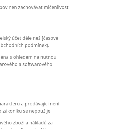
 povinen zachovávat mlčenlivost
telský účet déle než [časové
ě obchodních podmínek).
ejména s ohledem na nutnou
warového a softwarového
rakteru a prodávající není
 zákoníku se nepoužije.
ivého zboží a nákladů za