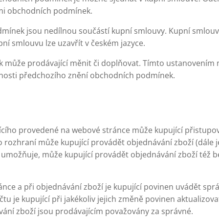
mi obchodních podmínek.
mínek jsou nedílnou součástí kupní smlouvy. Kupní smlou
ní smlouvu lze uzavřít v českém jazyce.
může prodávající měnit či doplňovat. Tímto ustanovením 
nnosti předchozího znění obchodních podmínek.
jícího provedené na webové stránce může kupující přistupo
 rozhraní může kupující provádět objednávání zboží (dále je
umožňuje, může kupující provádět objednávání zboží též b
ránce a při objednávání zboží je kupující povinen uvádět spr
u je kupující při jakékoliv jejich změně povinen aktualizov
vání zboží jsou prodávajícím považovány za správné.