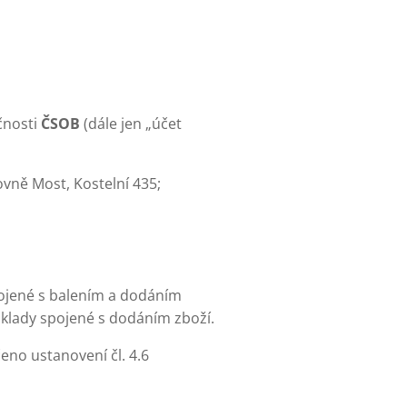
čnosti
ČSOB
(dále jen „účet
vně Most, Kostelní 435;
pojené s balením a dodáním
náklady spojené s dodáním zboží.
eno ustanovení čl. 4.6