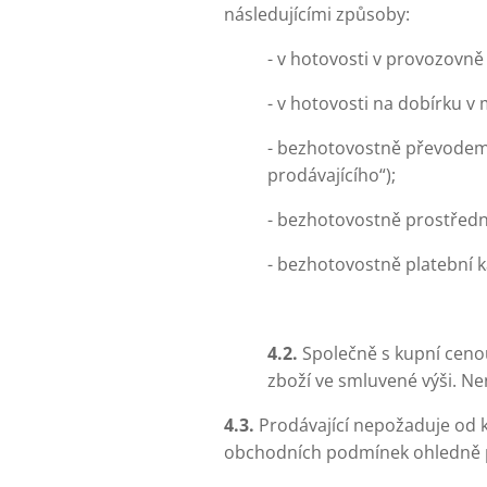
následujícími způsoby:
- v hotovosti v provozovn
- v hotovosti na dobírku v
- bezhotovostně převodem 
prodávajícího“);
- bezhotovostně prostředn
- bezhotovostně platební k
4.2.
Společně s kupní cenou
zboží ve smluvené výši. Ne
4.3.
Prodávající nepožaduje od k
obchodních podmínek ohledně p