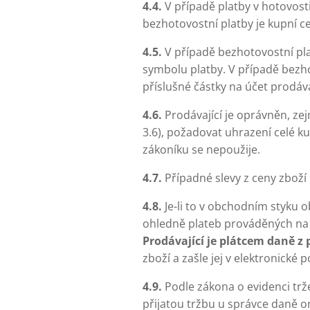
4.4.
V případě platby v hotovosti
bezhotovostní platby je kupní c
4.5.
V případě bezhotovostní pla
symbolu platby. V případě bezho
příslušné částky na účet prodáva
4.6.
Prodávající je oprávněn, ze
3.6), požadovat uhrazení celé k
zákoníku se nepoužije.
4.7.
Případné slevy z ceny zbož
4.8.
Je-li to v obchodním styku 
ohledně plateb prováděných na 
Prodávající je plátcem daně z
zboží a zašle jej v elektronické
4.9.
Podle zákona o evidenci trž
přijatou tržbu u správce daně o