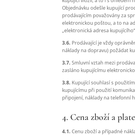
kupující vložil, a to i s ohlede
Objednávku odešle kupující prod
prodávajícím považovány za spr
elektronickou poštou, a to na a
„elektronická adresa kupujícího“
3.6.
Prodávající je vždy oprávně
náklady na dopravu) požádat kup
3.7.
Smluvní vztah mezi prodávaj
zasláno kupujícímu elektronicko
3.8.
Kupující souhlasí s použití
kupujícímu při použití komunika
připojení, náklady na telefonní h
4. Cena zboží a pla
4.1.
Cenu zboží a případné nákl