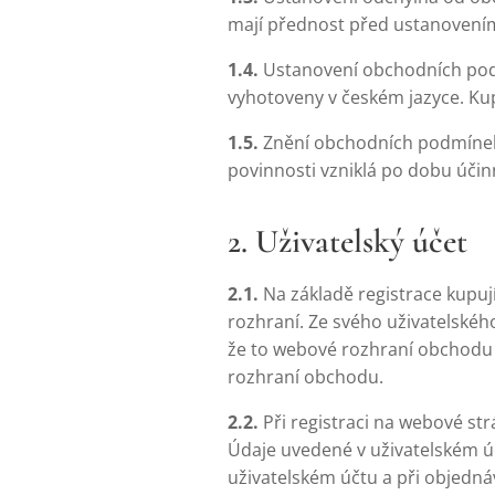
mají přednost před ustanovení
1.4.
Ustanovení obchodních pod
vyhotoveny v českém jazyce. Kup
1.5.
Znění obchodních podmínek 
povinnosti vzniklá po dobu úči
2. Uživatelský účet
2.1.
Na základě registrace kupu
rozhraní. Ze svého uživatelského
že to webové rozhraní obchodu 
rozhraní obchodu.
2.2.
Při registraci na webové st
Údaje uvedené v uživatelském účt
uživatelském účtu a při objedná