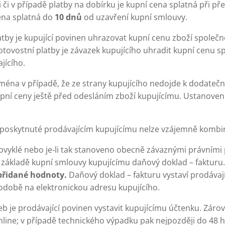
 či v případě platby na dobírku je kupní cena splatná při pře
ena splatná do
10 dnů
od uzavření kupní smlouvy.
tby je kupující povinen uhrazovat kupní cenu zboží společn
tovostní platby je závazek kupujícího uhradit kupní cenu 
jícího.
jména v případě, že ze strany kupujícího nedojde k dodateč
upní ceny ještě před odesláním zboží kupujícímu. Ustanoven
í poskytnuté prodávajícím kupujícímu nelze vzájemně kombi
obvyklé nebo je-li tak stanoveno obecně závaznými právními p
základě kupní smlouvy kupujícímu daňový doklad – fakturu.
 přidané hodnoty.
Daňový doklad – fakturu vystaví prodávaj
 podobě na elektronickou adresu kupujícího.
eb je prodávající povinen vystavit kupujícímu účtenku. Záro
nline; v případě technického výpadku pak nejpozději do 48 h