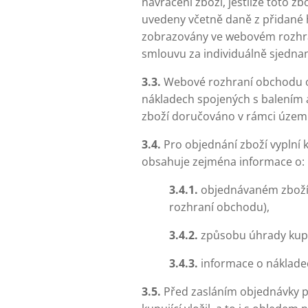
navrácení zboží, jestliže toto 
uvedeny včetně daně z přidané h
zobrazovány ve webovém rozhra
smlouvu za individuálně sjedn
3.3.
Webové rozhraní obchodu ob
nákladech spojených s balením 
zboží doručováno v rámci území
3.4.
Pro objednání zboží vyplní
obsahuje zejména informace o:
3.4.1.
objednávaném zboží 
rozhraní obchodu),
3.4.2.
způsobu úhrady kup
3.4.3.
informace o nákladec
3.5.
Před zasláním objednávky p