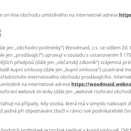
ím on-line obchodu umístěného na internetové adrese
http
í
e jen „obchodní podmínky“) Woodmaid, z.s. se sídlem Zd. F
ále jen „prodávající“) upravují v souladu s ustanovením § 175
ějších předpisů (dále jen „občanský zákoník“) vzájemná prá
kladě kupní smlouvy (dále jen „kupní smlouva“) uzavírané me
ostřednictvím internetového obchodu prodávajícího. Interne
umístěné na internetové adrese
https://woodmaid.webno
 rozhraní webové stránky (dále jen „webové rozhraní obchod
hují na případy, kdy osoba, která má v úmyslu nakoupit zb
ž jedná při objednávání zboží v rámci své podnikatelské či
chodních podmínek je možné sjednat v kupní smlouvě. Odch