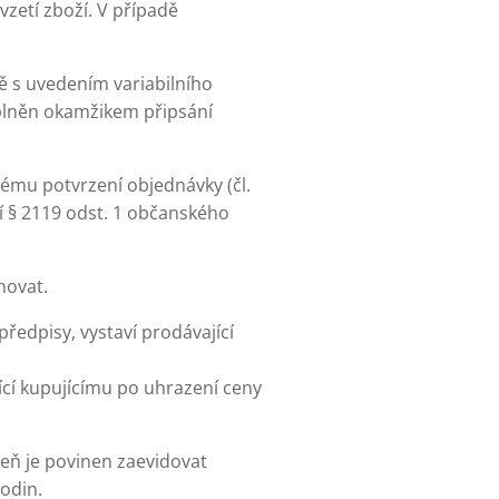
vzetí zboží. V případě
ě s uvedením variabilního
splněn okamžikem připsání
nému potvrzení objednávky (čl.
í § 2119 odst. 1 občanského
novat.
ředpisy, vystaví prodávající
ící kupujícímu po uhrazení ceny
veň je povinen zaevidovat
odin.