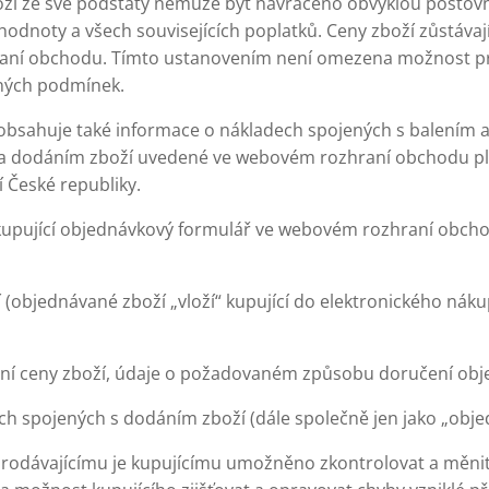
zboží ze své podstaty nemůže být navráceno obvyklou poštovn
odnoty a všech souvisejících poplatků. Ceny zboží zůstávají
ní obchodu. Tímto ustanovením není omezena možnost pro
aných podmínek.
sahuje také informace o nákladech spojených s balením a
a dodáním zboží uvedené ve webovém rozhraní obchodu plat
 České republiky.
 kupující objednávkový formulář ve webovém rozhraní obch
(objednávané zboží „vloží“ kupující do elektronického ná
ní ceny zboží, údaje o požadovaném způsobu doručení obj
h spojených s dodáním zboží (dále společně jen jako „obje
rodávajícímu je kupujícímu umožněno zkontrolovat a měnit