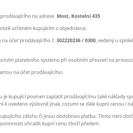
ě prodávajícího na adrese
Most, Kostelní 435
 místě určeném kupujícím v objednávce;
na účet prodávajícího č.
302220236 / 0300
, vedený u spole
ictvím platebního systému při osobním převzetí na provozo
artou na účet prodávajícího;
 je kupující povinen zaplatit prodávajícímu také náklady s
ní-li uvedeno výslovně jinak, rozumí se dále kupní cenou i 
upujícího zálohu či jinou obdobnou platbu. Tímto není dotč
ovinnosti uhradit kupní cenu zboží předem.