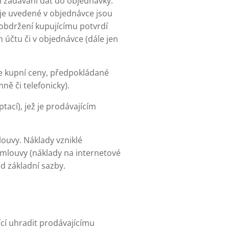
ři zadávání dat do objednávky.
aje uvedené v objednávce jsou
obdržení kupujícímu potvrdí
 účtu či v objednávce (dále jen
še kupní ceny, předpokládané
ě či telefonicky).
ací), jež je prodávajícím
ouvy. Náklady vzniklé
smlouvy (náklady na internetové
od základní sazby.
cí uhradit prodávajícímu