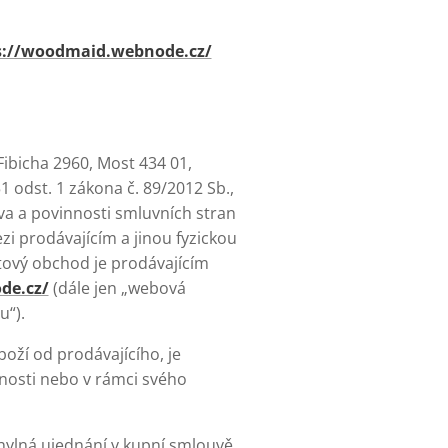
s://woodmaid.webnode.cz/
ibicha 2960, Most 434 01,
1 odst. 1 zákona č. 89/2012 Sb.,
va a povinnosti smluvních stran
zi prodávajícím a jinou fyzickou
tový obchod je prodávajícím
de.cz/
(dále jen „webová
u“).
oží od prodávajícího, je
nnosti nebo v rámci svého
ylná ujednání v kupní smlouvě