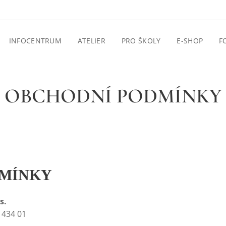
INFOCENTRUM
ATELIER
PRO ŠKOLY
E-SHOP
F
OBCHODNÍ PODMÍNKY
DMÍNKY
s.
t 434 01