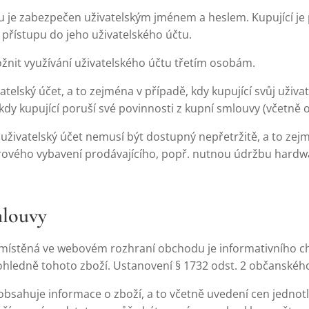
u je zabezpečen uživatelským jménem a heslem. Kupující je
přístupu do jeho uživatelského účtu.
žnit využívání uživatelského účtu třetím osobám.
atelský účet, a to zejména v případě, kdy kupující svůj uživa
, kdy kupující poruší své povinnosti z kupní smlouvy (včetn
 uživatelský účet nemusí být dostupný nepřetržitě, a to z
ového vybavení prodávajícího, popř. nutnou údržbu hard
mlouvy
místěná ve webovém rozhraní obchodu je informativního cha
ohledně tohoto zboží. Ustanovení § 1732 odst. 2 občanského
sahuje informace o zboží, a to včetně uvedení cen jednotl