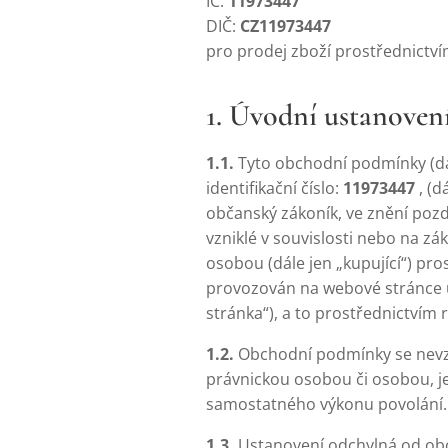
IČ:
11973447
DIČ:
CZ11973447
pro prodej zboží prostřednictv
1. Úvodní ustanoven
1.1.
Tyto obchodní podmínky (dál
identifikační číslo:
11973447
, (d
občanský zákoník, ve znění pozd
vzniklé v souvislosti nebo na zá
osobou (dále jen „kupující“) pr
provozován na webové stránce 
stránka“), a to prostřednictvím
1.2.
Obchodní podmínky se nevzta
právnickou osobou či osobou, je
samostatného výkonu povolání.
1.3.
Ustanovení odchylná od ob