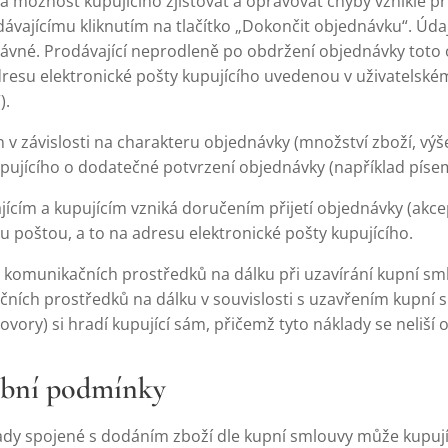
m na možnost kupujícího zjišťovat a opravovat chyby vzniklé p
ávajícímu kliknutím na tlačítko „Dokončit objednávku“. Úd
ávné. Prodávající neprodleně po obdržení objednávky toto 
dresu elektronické pošty kupujícího uvedenou v uživatelském
).
n v závislosti na charakteru objednávky (množství zboží, vý
ujícího o dodatečné potvrzení objednávky (například písemn
ícím a kupujícím vzniká doručením přijetí objednávky (akcept
u poštou, a to na adresu elektronické pošty kupujícího.
m komunikačních prostředků na dálku při uzavírání kupní sml
čních prostředků na dálku v souvislosti s uzavřením kupní 
ovory) si hradí kupující sám, přičemž tyto náklady se neliší 
tební podmínky
ady spojené s dodáním zboží dle kupní smlouvy může kupují