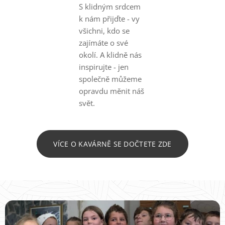
S klidným srdcem
k nám přijďte - vy
všichni, kdo se
zajímáte o své
okolí. A klidně nás
inspirujte - jen
společně můžeme
opravdu měnit náš
svět.
VÍCE O KAVÁRNĚ SE DOČTETE ZDE