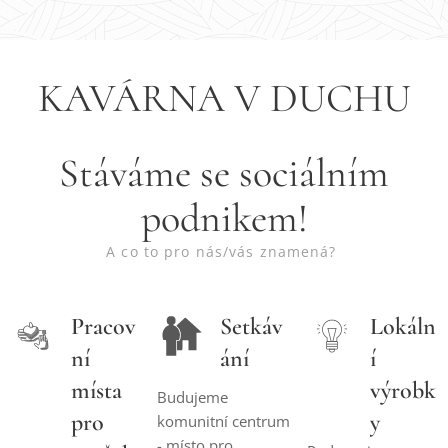
KAVÁRNA V DUCHU
Stáváme se sociálním
podnikem!
A co to pro nás/vás znamená?
Pracov
Setkáv
Lokáln
ní
ání
í
místa
výrobk
Budujeme
pro
y
komunitní centrum
- místo pro