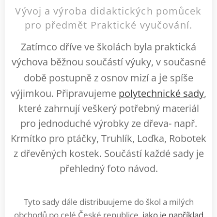
Vývoj a výroba didaktických pomůcek
pro předmět Praktické vyučování.
Z
atímco dříve ve školách byla praktická
výchova běžnou součástí výuky, v současné
je
době postupně z osnov mizí a
spíše
výjimkou. Připravujeme
polytechnické sady
,
které zahrnují veškerý potřebný ma
eriál
t
pro jednoduché výrobky ze dřeva- např.
Krmítko pro ptáčky, Truhlík, Loďka, Robotek
z dřevěných kostek. Součástí každé sady je
přehledný foto návod.
Tyto sady dále distribuujeme do škol a milých
obchodů po celé České republice,
jako je například