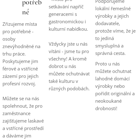
potřeb
Podporujeme
setkávání napříč
lokální řemeslné
né
generacemi s
výrobky a jejich
gastronomickou i
dodavatele,
Zřizujeme místa
kulturní nabídkou.
protože víme, že je
pro potřebné -
to jediná
osoby
Vždycky jste u nás
smysluplná a
znevýhodněné na
vítáni - jsme tu pro
správná cesta.
trhu práce.
všechny! A kromě
Poskytujeme jim
Proto u nás
dobrot u nás
férové a vstřícné
můžete ochutnat
můžete ochutnávat
zázemí pro jejich
lahodné domácí
také kulturu v
profesní rozvoj.
výrobky nebo
různých podobách.
pořídit originální a
Můžete se na nás
neokoukané
spolehnout, že pro
drobnosti!
zaměstnance
zajišťujeme laskavé
a vstřícné prostředí
a dáváme jim