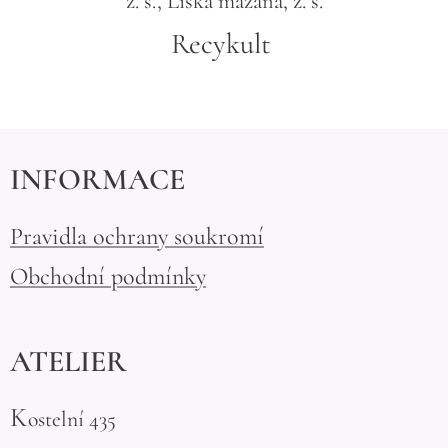
z. s., Liška mazaná, z. s.
Recykult
INFORMACE
Pravidla ochrany soukromí
Obchodní podmínky
ATELIER
K
ostelní 435