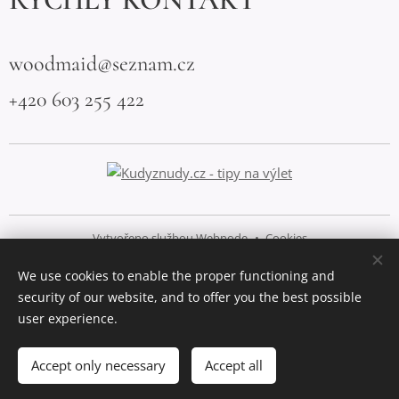
woodmaid@seznam.cz
+420 603 255 422
Vytvořeno službou
Webnode
Cookies
We use cookies to enable the proper functioning and
Languages
security of our website, and to offer you the best possible
Čeština
English
user experience.
Add to cart
Accept only necessary
Accept all