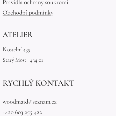
Pravidla ochrany soukromí
Obchodní podmínky
ATELIER
K
ostelní 435
Starý Most 434 01
RYCHLÝ KONTAKT
woodmaid@seznam.cz
+420 603 255 422