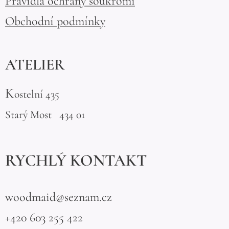
Pravidla ochrany soukromí
Obchodní podmínky
ATELIER
K
ostelní 435
Starý Most 434 01
RYCHLÝ KONTAKT
woodmaid@seznam.cz
+420 603 255 422