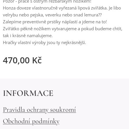
Pozor - práce s ostrým řezbářským nožíkem!
Honza doveze vlastnoručně vyřezaná lipová zvířátka. Je libo
velrybu nebo pejska, veverku nebo snad lemura??
Zalepíme preventivně prstíky náplastí a jdeme na to!
Zvířátko pěkně nožíkem vytvarujeme a pokud budeme chtít,
tak i krásně namalujeme.
Hračky vlastní výroby jsou ty nejkrásnější.
470,00
Kč
INFORMACE
Pravidla ochrany soukromí
Obchodní podmínky