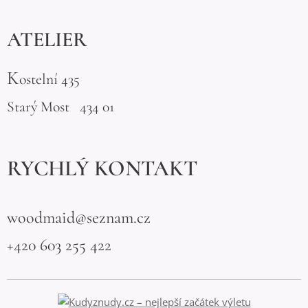
ATELIER
K
ostelní 435
Starý Most 434 01
RYCHLÝ KONTAKT
woodmaid@seznam.cz
+420 603 255 422