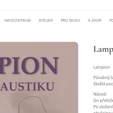
INFOCENTRUM
ATELIER
PRO ŠKOLY
E-SHOP
F
Lamp
Lampion
Půvabný l
Skvělá pod
Návod:
Do přelož
Po složen