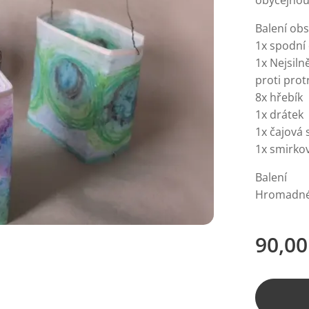
obyčejnou
Balení obs
1x spodní 
1x Nejsiln
proti prot
8x hřebík
1x drátek
1x čajová 
1x smirko
Balení
Hromadné b
90,00