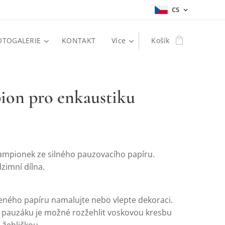
CS
OTOGALERIE
KONTAKT
Více
Košík
ion pro enkaustiku
ampionek ze silného pauzovacího papíru.
zimní dílna.
eného papíru namalujte nebo vlepte dekoraci.
í pauzáku je možné rozžehlit voskovou kresbu