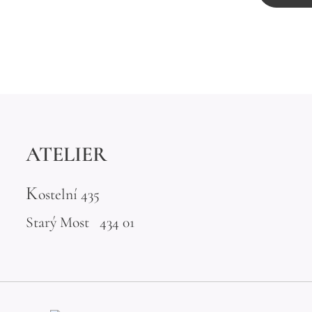
ATELIER
K
ostelní 435
Starý Most 434 01