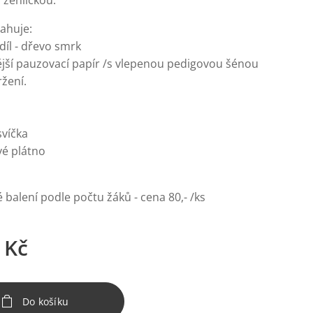
 žehličkou.
ahuje:
díl - dřevo smrk
ější pauzovací papír /s vlepenou pedigovou šénou
ržení.
svíčka
vé plátno
alení podle počtu žáků - cena 80,- /ks
Kč
Do košíku